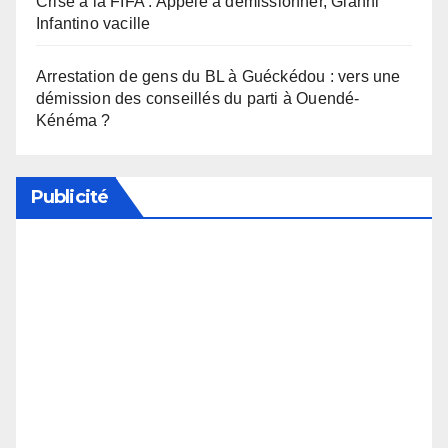
Crise à la FIFA : Appelé à démissionner, Gianni
Infantino vacille
Arrestation de gens du BL à Guéckédou : vers une
démission des conseillés du parti à Ouendé-
Kénéma ?
Publicité
Soutenez notre média en désactivant votre
bloqueur de publicité