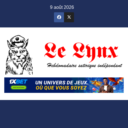
Skip
9 août 2026
to
content