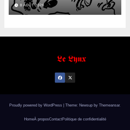
démission des conseillés du
8 AOÛT 2026
parti à Ouendé-Kénéma ?
Proudly powered by WordPress
|
Theme: Newsup by
Themeansar
.
Home
À propos
Contact
Politique de confidentialité