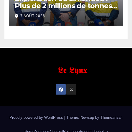
Plus de 2 millions de tonnes
de fer exportées
7 AOÛT 2026
Proudly powered by WordPress
|
Theme: Newsup by
Themeansar
.
Home
À propos
Contact
Politique de confidentialité