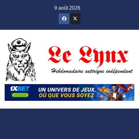
Skip
9 août 2026
to
content