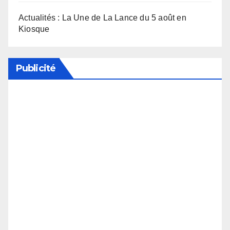
Actualités : La Une de La Lance du 5 août en
Kiosque
Publicité
Soutenez notre média en désactivant votre
bloqueur de publicité