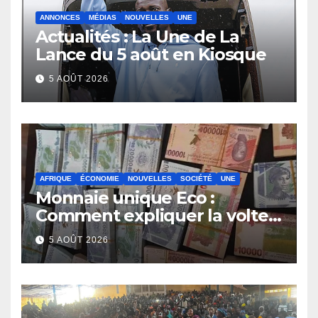
ANNONCES
MÉDIAS
NOUVELLES
UNE
Actualités : La Une de La
Lance du 5 août en Kiosque
5 AOÛT 2026
AFRIQUE
ÉCONOMIE
NOUVELLES
SOCIÉTÉ
UNE
Monnaie unique Eco :
Comment expliquer la volte-
face de la Guinée
5 AOÛT 2026