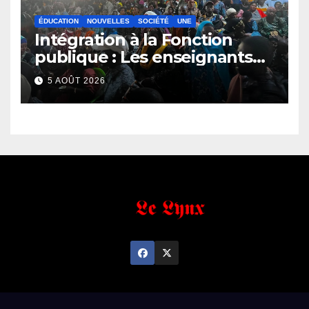
ÉDUCATION
NOUVELLES
SOCIÉTÉ
UNE
Intégration à la Fonction
publique : Les enseignants
contractuels haussent le ton
5 AOÛT 2026
et menacent