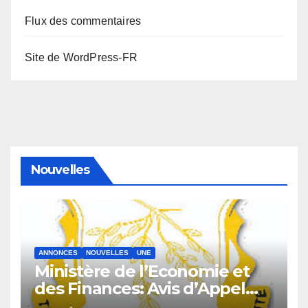
Flux des commentaires
Site de WordPress-FR
Nouvelles
ANNONCES
NOUVELLES
UNE
Ministère de l’Economie et
des Finances: Avis d’Appel
d’Offres pour l’Achat de