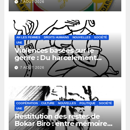
7 AOÛT 2026
matériels informatiques en
faveur de la Direction
Générale du Budget
AH LES FEMMES
DROITS HUMAINS
NOUVELLES
SOCIÉTÉ
UNE
Violences basées sur le
genre : Du harcèlement
sexuel
7 AOÛT 2026
COOPÉRATION
CULTURE
NOUVELLES
POLITIQUE
SOCIÉTÉ
UNE
Restitution des restes de
Bokar Biro : entre mémoire