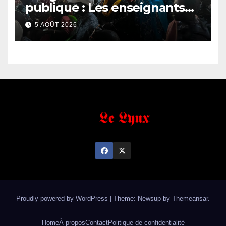
publique : Les enseignants
contractuels haussent le ton
5 AOÛT 2026
et menacent
Proudly powered by WordPress
|
Theme: Newsup by
Themeansar
.
Home
À propos
Contact
Politique de confidentialité