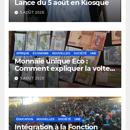
Lance du 5 août en Kiosque
5 AOÛT 2026
AFRIQUE
ÉCONOMIE
NOUVELLES
SOCIÉTÉ
UNE
Monnaie unique Eco :
Comment expliquer la volte-
face de la Guinée
5 AOÛT 2026
ÉDUCATION
NOUVELLES
SOCIÉTÉ
UNE
Intégration à la Fonction