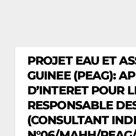
PROJET EAU ET A
GUINEE (PEAG): A
D’INTERET POUR 
RESPONSABLE DES
(CONSULTANT INDI
N°06/MAHH/PEAG/