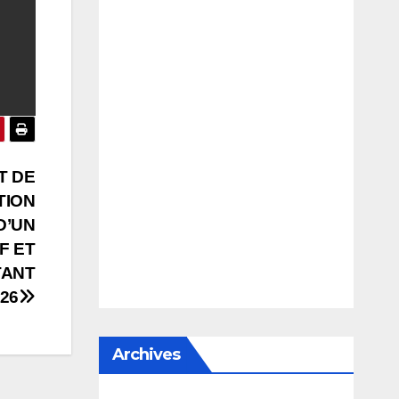
T DE
TION
D’UN
F ET
TANT
026
Archives