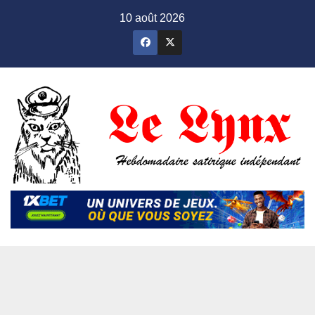
Skip
10 août 2026
to
content