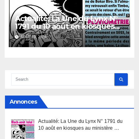
Actualité: La Une du Lynx N°
1791 du 10 août en kiosques
au ministère de l’Urbanisme,
AOÛT 10, 2026
à la Pâtisserie centrale, à
Dixinn-Terrasse, à la
pharmacie Diaguissa…
Annonces
Actualité: La Une du Lynx N° 1791 du
10 août en kiosques au ministère …