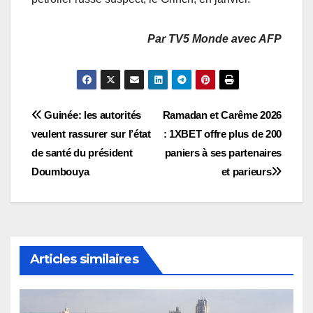
Par TV5 Monde avec AFP
Navigation
Guinée: les autorités
Ramadan et Carême 2026
veulent rassurer sur l’état
: 1XBET offre plus de 200
de
de santé du président
paniers à ses partenaires
l’article
Doumbouya
et parieurs
Articles similaires