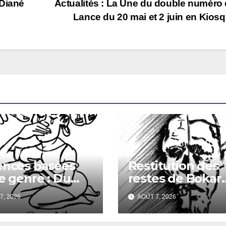
 Diané
Actualités : La Une du double numéro 
Lance du 20 mai et 2 juin en Kios
ences basées
Restitution des
le genre : Du
restes de Bokar
èlement sexuel
Biro : entre
7, 2026
AOÛT 7, 2026
mémoire familia
et regard