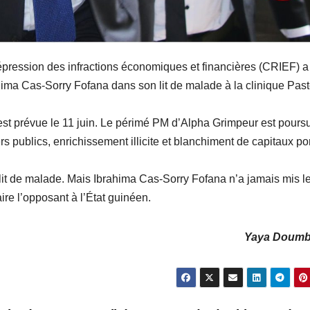
épression des infractions économiques et financières (CRIEF) a
ahima Cas-Sorry Fofana dans son lit de malade à la clinique Past
est prévue le 11 juin. Le périmé PM d’Alpha Grimpeur est poursu
 publics, enrichissement illicite et blanchiment de capitaux por
n lit de malade. Mais Ibrahima Cas-Sorry Fofana n’a jamais mis l
ire l’opposant à l’État guinéen.
Yaya Doum