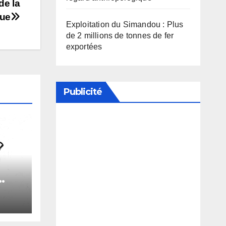
de la
que
Exploitation du Simandou : Plus
de 2 millions de tonnes de fer
exportées
Publicité
Soutenez notre média en
désactivant votre bloqueur de
publicité
le