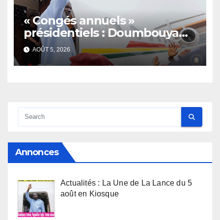
« Congés annuels »
présidentiels : Doumbouya
s’envole, l’opposition s’agite,
AOÛT 5, 2026
l’armée rassure
Annonces
Actualités : La Une de La Lance du 5
août en Kiosque