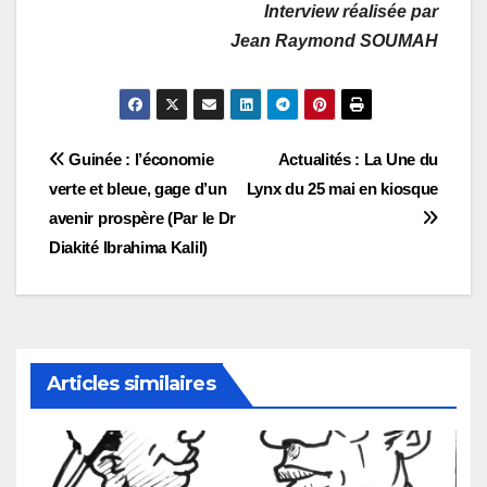
Interview réalisée par
Jean Raymond SOUMAH
Navigation
Guinée : l’économie
Actualités : La Une du
verte et bleue, gage d’un
Lynx du 25 mai en kiosque
de
avenir prospère (Par le Dr
l’article
Diakité Ibrahima Kalil)
Articles similaires