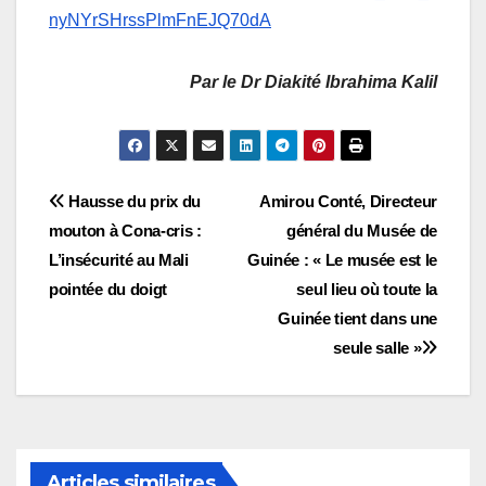
nyNYrSHrssPlmFnEJQ70dA
Par le Dr Diakité Ibrahima Kalil
Navigation
Hausse du prix du
Amirou Conté, Directeur
mouton à Cona-cris :
général du Musée de
de
L’insécurité au Mali
Guinée : « Le musée est le
l’article
pointée du doigt
seul lieu où toute la
Guinée tient dans une
seule salle »
Articles similaires