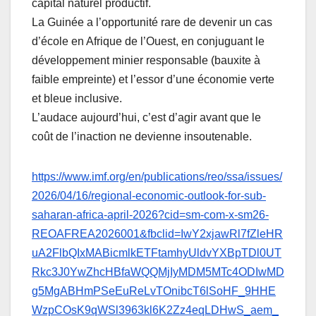
capital naturel productif.
La Guinée a l’opportunité rare de devenir un cas
d’école en Afrique de l’Ouest, en conjuguant le
développement minier responsable (bauxite à
faible empreinte) et l’essor d’une économie verte
et bleue inclusive.
L’audace aujourd’hui, c’est d’agir avant que le
coût de l’inaction ne devienne insoutenable.
https://www.imf.org/en/publications/reo/ssa/issues/
2026/04/16/regional-economic-outlook-for-sub-
saharan-africa-april-2026?cid=sm-com-x-sm26-
REOAFREA2026001&fbclid=IwY2xjawRl7fZleHR
uA2FlbQIxMABicmlkETFtamhyUldvYXBpTDl0UT
Rkc3J0YwZhcHBfaWQQMjIyMDM5MTc4ODIwMD
g5MgABHmPSeEuReLvTOnibcT6lSoHF_9HHE
WzpCOsK9qWSl3963kl6K2Zz4eqLDHwS_aem_