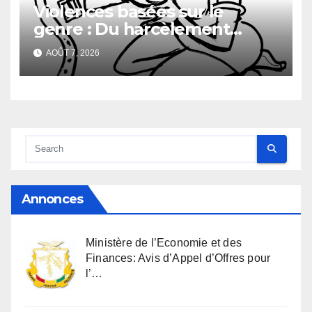
Violences basées sur le
genre : Du harcèlement
sexuel
AOÛT 7, 2026
Annonces
Ministère de l’Economie et des
Finances: Avis d’Appel d’Offres pour
l’…