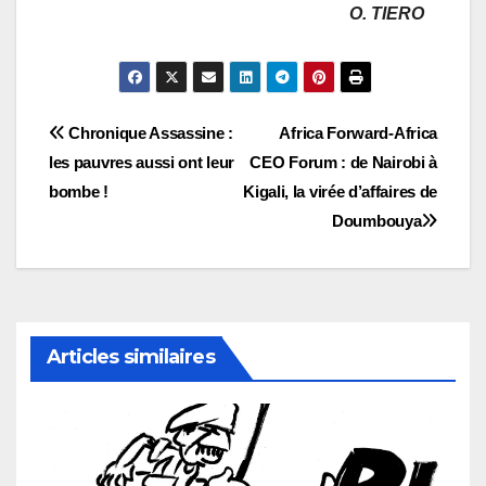
O. TIERO
Navigation
Chronique Assassine :
Africa Forward-Africa
les pauvres aussi ont leur
CEO Forum : de Nairobi à
de
bombe !
Kigali, la virée d’affaires de
l’article
Doumbouya
Articles similaires