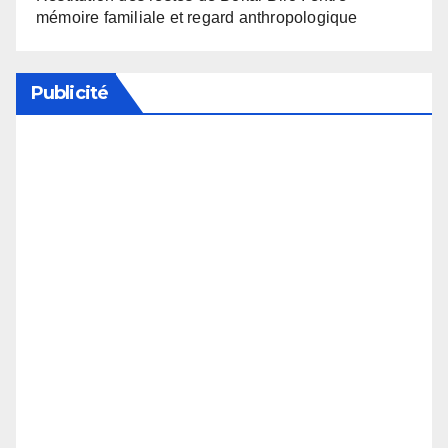
mémoire familiale et regard anthropologique
Publicité
Soutenez notre média en désactivant votre
bloqueur de publicité