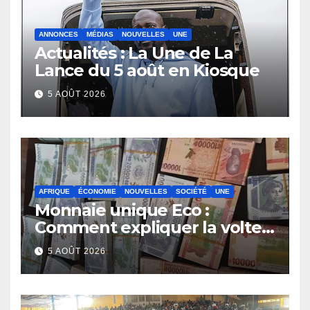
ANNONCES
MÉDIAS
NOUVELLES
UNE
Actualités : La Une de La
Lance du 5 août en Kiosque
5 AOÛT 2026
AFRIQUE
ÉCONOMIE
NOUVELLES
SOCIÉTÉ
UNE
Monnaie unique Eco :
Comment expliquer la volte-
face de la Guinée
5 AOÛT 2026