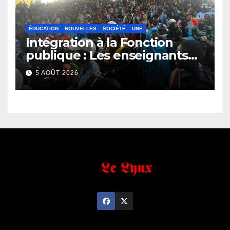
ÉDUCATION
NOUVELLES
SOCIÉTÉ
UNE
Intégration à la Fonction
publique : Les enseignants
contractuels haussent le ton
5 AOÛT 2026
et menacent