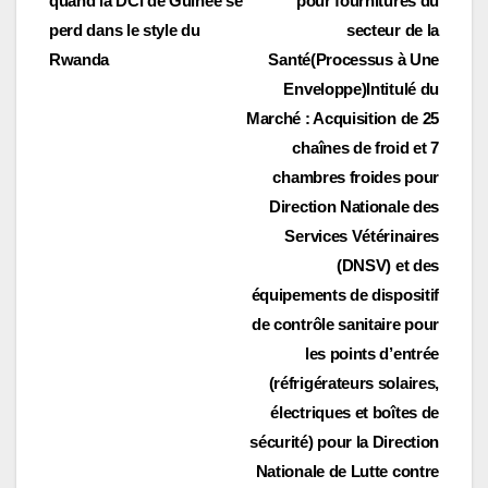
quand la DCI de Guinée se
pour fournitures du
de
perd dans le style du
secteur de la
l’article
Rwanda
Santé(Processus à Une
Enveloppe)Intitulé du
Marché : Acquisition de 25
chaînes de froid et 7
chambres froides pour
Direction Nationale des
Services Vétérinaires
(DNSV) et des
équipements de dispositif
de contrôle sanitaire pour
les points d’entrée
(réfrigérateurs solaires,
électriques et boîtes de
sécurité) pour la Direction
Nationale de Lutte contre