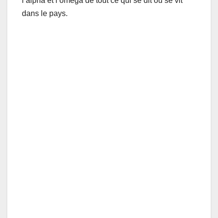
l’alpha et l’oméga de tout ce qui se dit ou se vit
dans le pays.