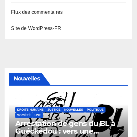
Flux des commentaires
Site de WordPress-FR
Nouvelles
DROITS HUMAINS
JUSTICE
NOUVELLES
POLITIQUE
SOCIÉTÉ
UNE
Arrestation de gens du BL à
Guéckédou : vers une