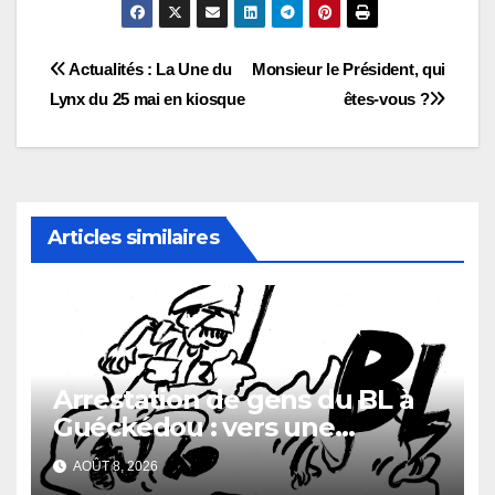
Navigation
Actualités : La Une du
Monsieur le Président, qui
Lynx du 25 mai en kiosque
êtes-vous ?
de
l’article
Articles similaires
Arrestation de gens du BL à
Guéckédou : vers une
démission des conseillés du
AOÛT 8, 2026
parti à Ouendé-Kénéma ?