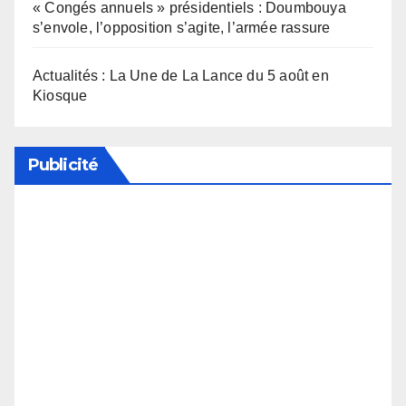
« Congés annuels » présidentiels : Doumbouya
s’envole, l’opposition s’agite, l’armée rassure
Actualités : La Une de La Lance du 5 août en
Kiosque
Publicité
Soutenez notre média en désactivant votre
bloqueur de publicité