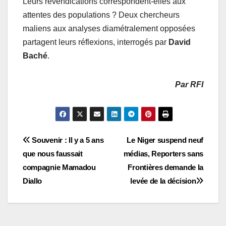
Leurs revendications correspondent-elles aux
attentes des populations ? Deux chercheurs
maliens aux analyses diamétralement opposées
partagent leurs réflexions, interrogés par
David
Baché
.
Par RFI
Navigation
Souvenir : Il y a 5 ans
Le Niger suspend neuf
que nous faussait
médias, Reporters sans
de
compagnie Mamadou
Frontières demande la
l’article
Diallo
levée de la décision