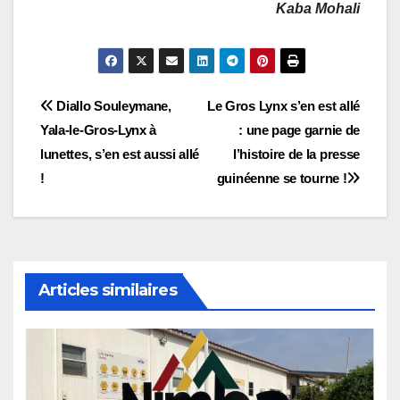
Kaba Mohali
Navigation
Diallo Souleymane,
Le Gros Lynx s’en est allé
Yala-le-Gros-Lynx à
: une page garnie de
de
lunettes, s’en est aussi allé
l’histoire de la presse
l’article
!
guinéenne se tourne !
Articles similaires