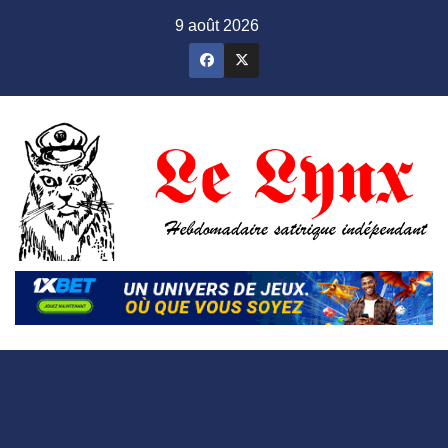
Skip
9 août 2026
to
content