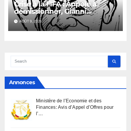
Crise à la FIFA : Appelé à
démissionner, Gianni
Infantino vacille
AOÛT 9, 2026
Annonces
Ministère de l’Economie et des
Finances: Avis d’Appel d’Offres pour
l’…