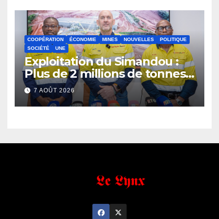
COOPÉRATION
ÉCONOMIE
MINES
NOUVELLES
POLITIQUE
SOCIÉTÉ
UNE
Exploitation du Simandou :
Plus de 2 millions de tonnes
de fer exportées
7 AOÛT 2026