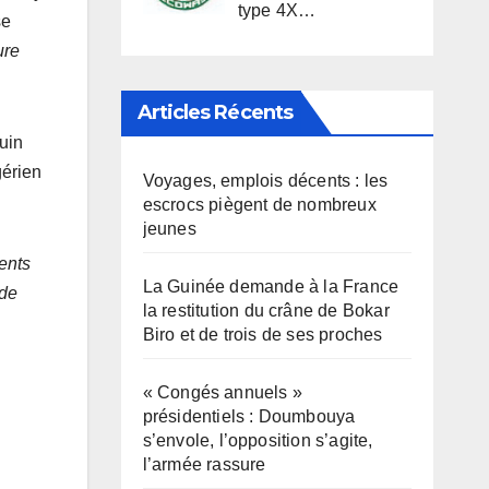
type 4X…
se
ure
Articles Récents
juin
gérien
Voyages, emplois décents : les
escrocs piègent de nombreux
jeunes
ments
La Guinée demande à la France
 de
la restitution du crâne de Bokar
Biro et de trois de ses proches
« Congés annuels »
présidentiels : Doumbouya
s’envole, l’opposition s’agite,
l’armée rassure