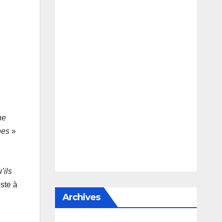
ne
nes
»
’ils
este à
Archives