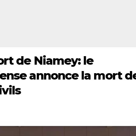
ort de Niamey: le
fense annonce la mort d
ivils