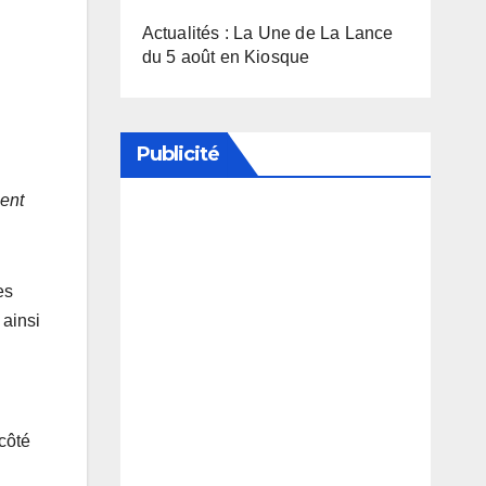
Actualités : La Une de La Lance
du 5 août en Kiosque
Publicité
ent
Soutenez notre média en
désactivant votre bloqueur de
es
publicité
 ainsi
 côté