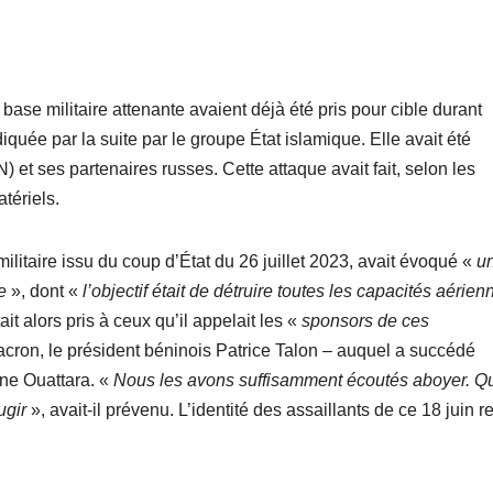
base militaire attenante avaient déjà été pris pour cible durant
uée par la suite par le groupe État islamique. Elle avait été
et ses partenaires russes. Cette attaque avait fait, selon les
tériels.
itaire issu du coup d’État du 26 juillet 2023, avait évoqué «
u
ue
», dont «
l’objectif était de détruire toutes les capacités aérien
t alors pris à ceux qu’il appelait les «
sponsors de ces
acron, le président béninois Patrice Talon – auquel a succédé
ane Ouattara. «
Nous les avons suffisamment écoutés aboyer. Qu
rugir
», avait-il prévenu. L’identité des assaillants de ce 18 juin r