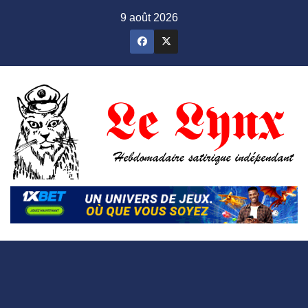
Skip
9 août 2026
to
content