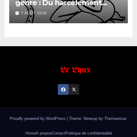
genre : Du harcèlement
sexuel
7 AOÛT 2026
Proudly powered by WordPress
|
Theme: Newsup by
Themeansar
.
Home
À propos
Contact
Politique de confidentialité