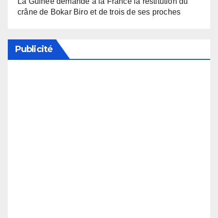
La Guinée demande à la France la restitution du
crâne de Bokar Biro et de trois de ses proches
Publicité
Soutenez notre média en désactivant votre
bloqueur de publicité