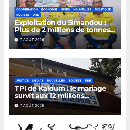
COOPÉRATION
ÉCONOMIE
MINES
NOUVELLES
POLITIQUE
SOCIÉTÉ
UNE
Exploitation du Simandou :
Plus de 2 millions de tonnes
de fer exportées
7 AOÛT 2026
JUSTICE
MÉDIAS
NOUVELLES
SOCIÉTÉ
UNE
TPI de Kaloum : le mariage
survit aux 12 millions
détournés
7 AOÛT 2026