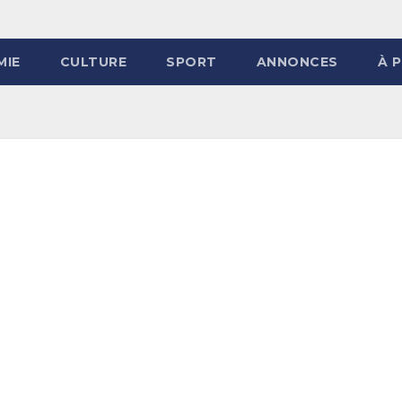
MIE
CULTURE
SPORT
ANNONCES
À 