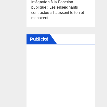
Intégration à la Fonction
publique : Les enseignants
contractuels haussent le ton et
menacent
Publicité
Soutenez notre média en
désactivant votre bloqueur de
publicité