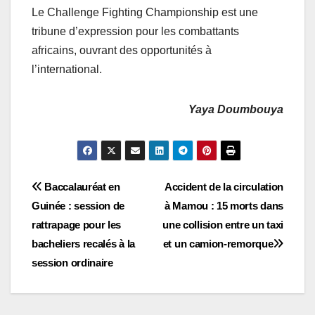
Le Challenge Fighting Championship est une
tribune d’expression pour les combattants
africains, ouvrant des opportunités à
l’international.
Yaya Doumbouya
Navigation
Baccalauréat en
Accident de la circulation
Guinée : session de
à Mamou : 15 morts dans
de
rattrapage pour les
une collision entre un taxi
l’article
bacheliers recalés à la
et un camion-remorque
session ordinaire