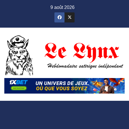
Skip
9 août 2026
to
content