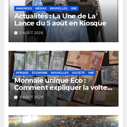
ANNONCES
MÉDIAS
NOUVELLES
UNE
Actualités : La Une de La
Lance du 5 août en Kiosque
5 AOÛT 2026
AFRIQUE
ÉCONOMIE
NOUVELLES
SOCIÉTÉ
UNE
Monnaie unique Eco :
Comment expliquer la volte-
face de la Guinée
5 AOÛT 2026