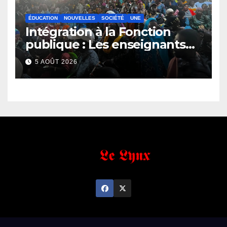
ÉDUCATION
NOUVELLES
SOCIÉTÉ
UNE
Intégration à la Fonction
publique : Les enseignants
contractuels haussent le ton
5 AOÛT 2026
et menacent