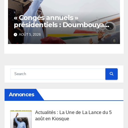
« Congés annuels »
présidentiels : Doumbouya
s’envole, l’opposition s’agite,
AOÛT 5, 2026
l’armée rassure
Annonces
Actualités : La Une de La Lance du 5
août en Kiosque