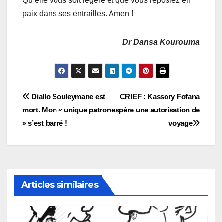
Qu’elle vous soit légère et que vous reposiez en
paix dans ses entrailles. Amen !
Dr Dansa Kourouma
Navigation
Diallo Souleymane est
CRIEF : Kassory Fofana
mort. Mon « unique patron
espère une autorisation de
de
» s’est barré !
voyage
l’article
Articles similaires