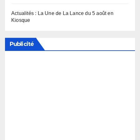
Actualités : La Une de La Lance du 5 août en
Kiosque
Publicité
Soutenez notre média en désactivant votre
bloqueur de publicité