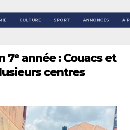
MIE
CULTURE
SPORT
ANNONCES
À 
 7ᵉ année : Couacs et
usieurs centres