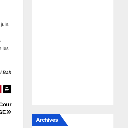
juin.
s
e les
l Bah
-Cour
DGE
Archives