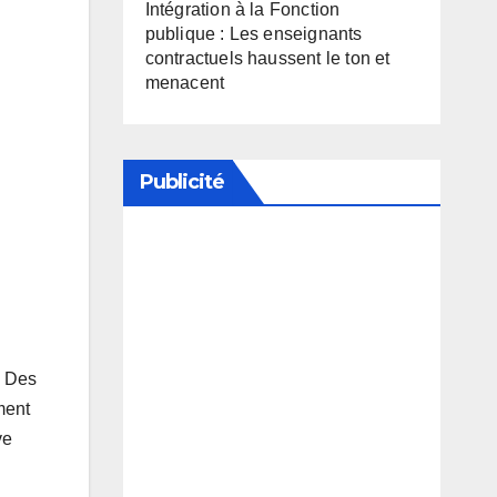
Intégration à la Fonction
publique : Les enseignants
contractuels haussent le ton et
menacent
Publicité
Soutenez notre média en
désactivant votre bloqueur de
publicité
. Des
ment
ve