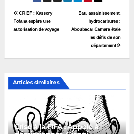
Navigation
CRIEF : Kassory
Eau, assainissement,
Fofana espère une
hydrocarbures :
de
autorisation de voyage
Aboubacar Camara étale
l’article
les défis de son
département
Articles similaires
Crise à la FIFA : Appelé à