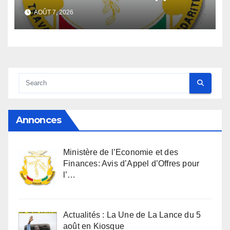
d’Offres pour l’Achat de
AOÛT 7, 2026
matériels informatiques en
faveur de la Direction
Générale du Budget
Annonces
Ministère de l’Economie et des
Finances: Avis d’Appel d’Offres pour
l’…
Actualités : La Une de La Lance du 5
août en Kiosque