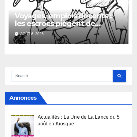
Voyages, emplois décents :
les escrocs piègent de
nombreux jeunes
AOÛT 6, 2026
Annonces
Actualités : La Une de La Lance du 5
août en Kiosque