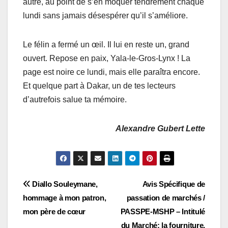
autre, au point de s’en moquer tendrement chaque
lundi sans jamais désespérer qu’il s’améliore.
Le félin a fermé un œil. Il lui en reste un, grand
ouvert. Repose en paix, Yala-le-Gros-Lynx ! La
page est noire ce lundi, mais elle paraîtra encore.
Et quelque part à Dakar, un de tes lecteurs
d’autrefois salue ta mémoire.
Alexandre Gubert Lette
Navigation
Diallo Souleymane,
Avis Spécifique de
hommage à mon patron,
passation de marchés /
de
mon père de cœur
PASSPE-MSHP – Intitulé
du Marché: la fourniture,