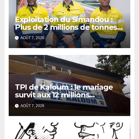
Exploitation du Simandou :
Plus de 2 millions de tonnes
de fer exportées
AOÛT 7, 2026
TPI de Kaloum : le mariage
survit aux 12 millions
détournés
AOÛT 7, 2026