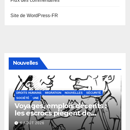
Flux des commentaires
Site de WordPress-FR
Nouvelles
DROITS HUMAINS
MIGRATION
NOUVELLES
SÉCURITÉ
SOCIÉTÉ
UNE
Voyages, emplois décents :
les escrocs piègent de
nombreux jeunes
6 AOÛT 2026