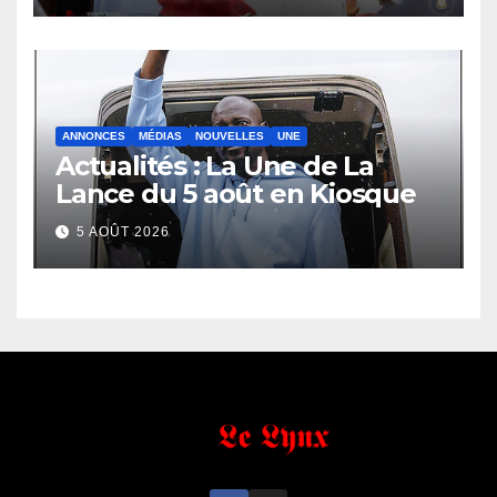
ANNONCES
MÉDIAS
NOUVELLES
UNE
Actualités : La Une de La
Lance du 5 août en Kiosque
5 AOÛT 2026