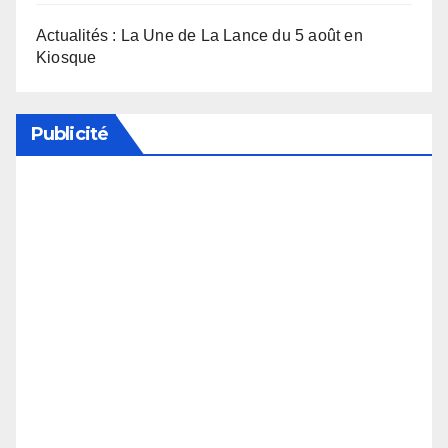
Actualités : La Une de La Lance du 5 août en
Kiosque
Publicité
Soutenez notre média en désactivant votre
bloqueur de publicité