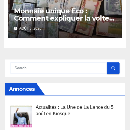
Monnaie unique Eco :
Comment expliquer la volte-
face de la Guinée
AOÛT 5, 2026
Annonces
Actualités : La Une de La Lance du 5
août en Kiosque