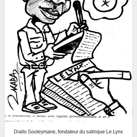
Diallo Souleymane, fondateur du satirique Le Lynx