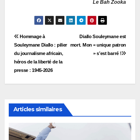
Le Bah Zooka
Navigation
Hommage à
Diallo Souleymane est
Souleymane Diallo : pilier
mort. Mon « unique patron
de
du journalisme africain,
» s’est barré !
l’article
héros de la liberté de la
presse : 1945-2026
Articles similaires