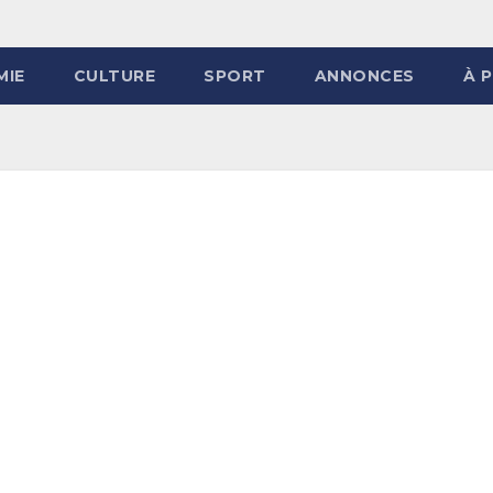
MIE
CULTURE
SPORT
ANNONCES
À 