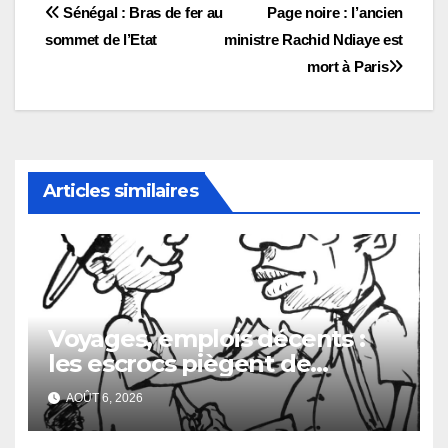
Navigation
Sénégal : Bras de fer au
Page noire : l’ancien
sommet de l’Etat
ministre Rachid Ndiaye est
de
mort à Paris
l’article
Articles similaires
Voyages, emplois décents :
les escrocs piègent de
nombreux jeunes
AOÛT 6, 2026