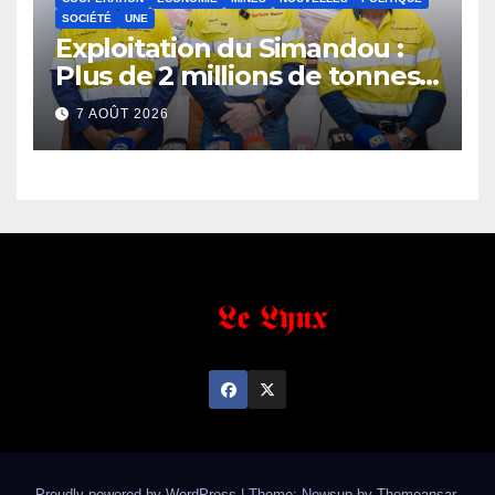
SOCIÉTÉ
UNE
Exploitation du Simandou :
Plus de 2 millions de tonnes
de fer exportées
7 AOÛT 2026
Proudly powered by WordPress
|
Theme: Newsup by
Themeansar
.