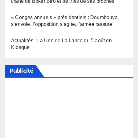
crâne de Bokar Biro et de trois de ses proches
« Congés annuels » présidentiels : Doumbouya
s’envole, l’opposition s’agite, l’armée rassure
Actualités : La Une de La Lance du 5 août en
Kiosque
Publicité
Soutenez notre média en désactivant votre
bloqueur de publicité