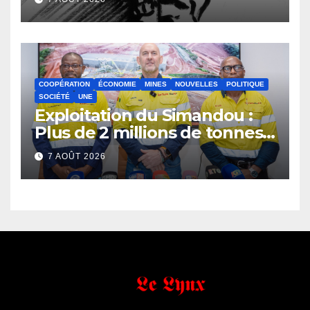
anthropologique
COOPÉRATION
ÉCONOMIE
MINES
NOUVELLES
POLITIQUE
SOCIÉTÉ
UNE
Exploitation du Simandou :
Plus de 2 millions de tonnes
de fer exportées
7 AOÛT 2026