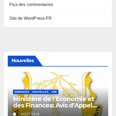
Flux des commentaires
Site de WordPress-FR
Nouvelles
ANNONCES
NOUVELLES
UNE
Ministère de l’Economie et
des Finances: Avis d’Appel
d’Offres pour l’Achat de
7 AOÛT 2026