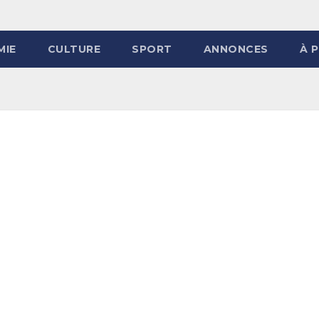
MIE
CULTURE
SPORT
ANNONCES
À 