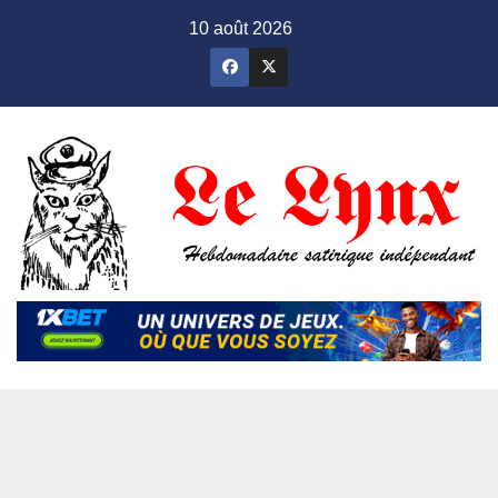
Skip
10 août 2026
to
content