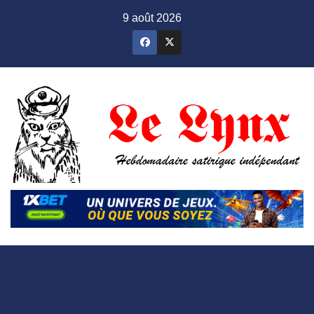
Skip
9 août 2026
to
content