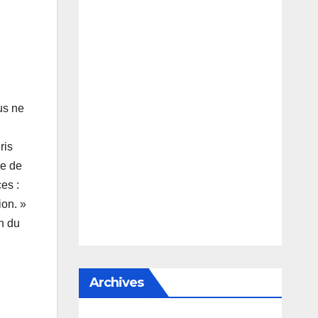
us ne
ris
ne de
es :
ion. »
in du
Archives