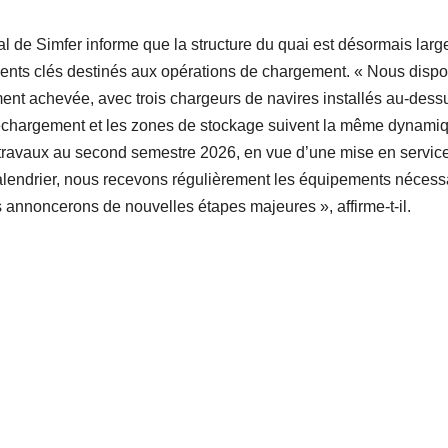
al de Simfer informe que la structure du quai est désormais lar
ments clés destinés aux opérations de chargement. « Nous disp
ment achevée, avec trois chargeurs de navires installés au-dess
 déchargement et les zones de stockage suivent la même dynami
es travaux au second semestre 2026, en vue d’une mise en servic
alendrier, nous recevons régulièrement les équipements nécess
 annoncerons de nouvelles étapes majeures », affirme-t-il.