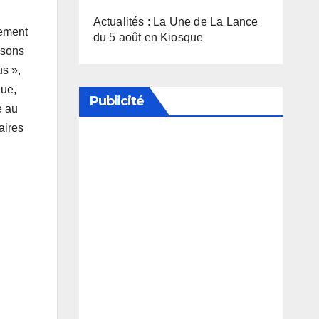
Actualités : La Une de La Lance
gement
du 5 août en Kiosque
osons
us »,
que,
Publicité
e au
aires
Soutenez notre média en
désactivant votre bloqueur de
publicité