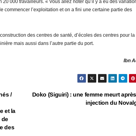
on 20 000 travailleurs. « Vous allez noter qu’il y a eu des variatio
 commencer l’exploitation et on a fini une certaine partie des
a construction des centres de santé, d’écoles des centres pour la
nière mais aussi dans l’autre partie du port.
Ibn 
hés /
Doko (Siguiri) : une femme meurt aprè
injection du Noval
e et la
 de
ue des