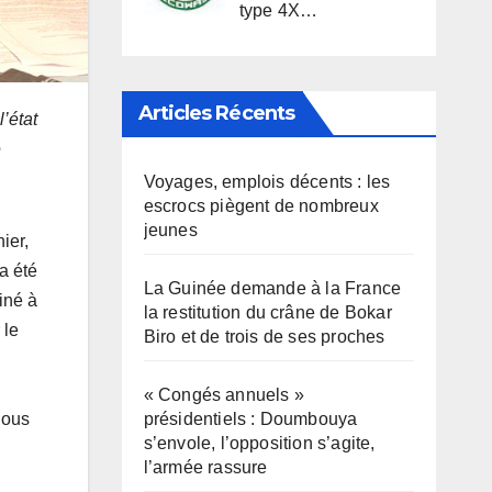
type 4X…
Articles Récents
’état
e
Voyages, emplois décents : les
escrocs piègent de nombreux
jeunes
ier,
a été
La Guinée demande à la France
iné à
la restitution du crâne de Bokar
 le
Biro et de trois de ses proches
« Congés annuels »
présidentiels : Doumbouya
Nous
s’envole, l’opposition s’agite,
l’armée rassure