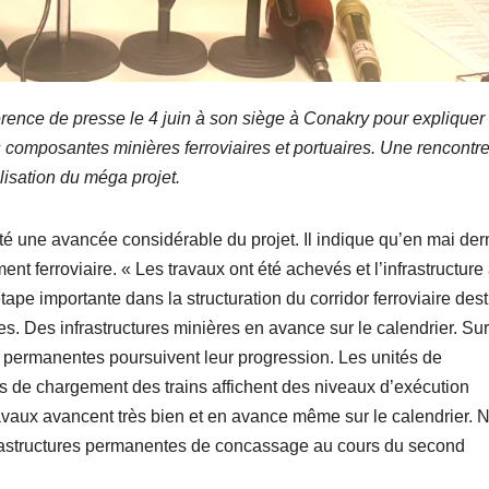
rence de presse le 4 juin à son siège à Conakry pour expliquer l
 composantes minières ferroviaires et portuaires. Une rencontr
alisation du méga projet.
té une avancée considérable du projet. Il indique qu’en mai dern
t ferroviaire. « Les travaux ont été achevés et l’infrastructure 
pe importante dans la structuration du corridor ferroviaire dest
es. Des infrastructures minières en avance sur le calendrier. Sur
ons permanentes poursuivent leur progression. Les unités de
 de chargement des trains affichent des niveaux d’exécution
travaux avancent très bien et en avance même sur le calendrier. 
frastructures permanentes de concassage au cours du second