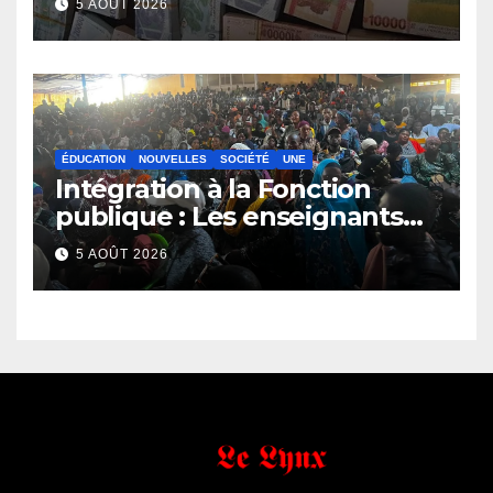
5 AOÛT 2026
ÉDUCATION
NOUVELLES
SOCIÉTÉ
UNE
Intégration à la Fonction
publique : Les enseignants
contractuels haussent le ton
5 AOÛT 2026
et menacent