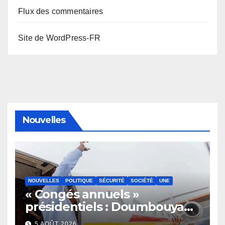
Flux des commentaires
Site de WordPress-FR
Nouvelles
NOUVELLES
POLITIQUE
SÉCURITÉ
SOCIÉTÉ
UNE
« Congés annuels »
présidentiels : Doumbouya
s’envole, l’opposition s’agite,
5 AOÛT 2026