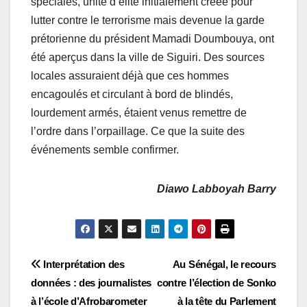
spéciales, unité d’élite initialement créée pour
lutter contre le terrorisme mais devenue la garde
prétorienne du président Mamadi Doumbouya, ont
été aperçus dans la ville de Siguiri. Des sources
locales assuraient déjà que ces hommes
encagoulés et circulant à bord de blindés,
lourdement armés, étaient venus remettre de
l’ordre dans l’orpaillage. Ce que la suite des
événements semble confirmer.
Diawo Labboyah Barry
Navigation
Interprétation des
Au Sénégal, le recours
données : des journalistes
contre l’élection de Sonko
de
à l’école d’Afrobarometer
à la tête du Parlement