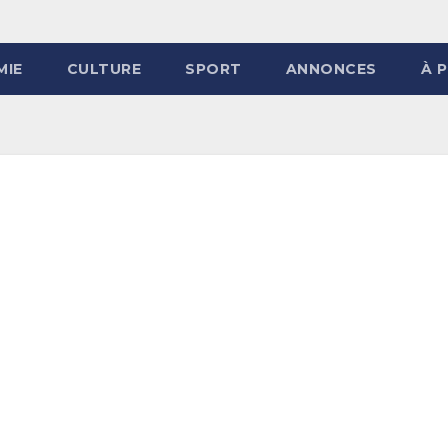
MIE
CULTURE
SPORT
ANNONCES
À 