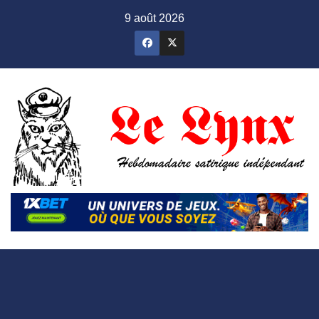
Skip
9 août 2026
to
content