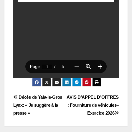
Navigation
Décès de Yala-le-Gros
AVIS D’APPEL D’OFFRES
Lynx: « Je suggère à la
: Fourniture de véhicules–
de
presse »
Exercice 2026
l’article