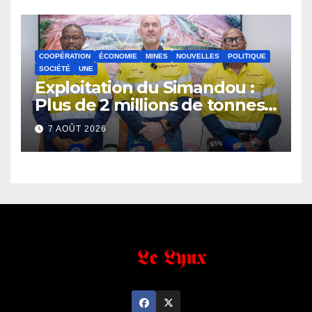
COOPÉRATION
ÉCONOMIE
MINES
NOUVELLES
POLITIQUE
SOCIÉTÉ
UNE
Exploitation du Simandou :
Plus de 2 millions de tonnes
de fer exportées
7 AOÛT 2026