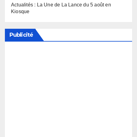
Actualités : La Une de La Lance du 5 août en
Kiosque
Publicité
Soutenez notre média en désactivant votre
bloqueur de publicité