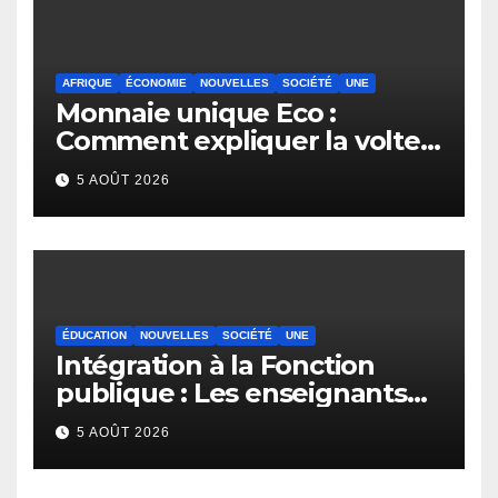
AFRIQUE
ÉCONOMIE
NOUVELLES
SOCIÉTÉ
UNE
Monnaie unique Eco :
Comment expliquer la volte-
face de la Guinée
5 AOÛT 2026
ÉDUCATION
NOUVELLES
SOCIÉTÉ
UNE
Intégration à la Fonction
publique : Les enseignants
contractuels haussent le ton
5 AOÛT 2026
et menacent