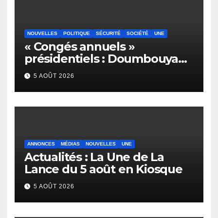
NOUVELLES
POLITIQUE
SÉCURITÉ
SOCIÉTÉ
UNE
« Congés annuels »
présidentiels : Doumbouya
s’envole, l’opposition s’agite,
5 AOÛT 2026
l’armée rassure
ANNONCES
MÉDIAS
NOUVELLES
UNE
Actualités : La Une de La
Lance du 5 août en Kiosque
5 AOÛT 2026